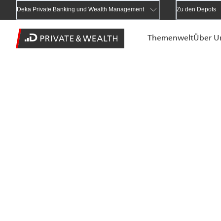
Deka Private Banking und Wealth Management
Zu den Depots
Themenwelt
Über U