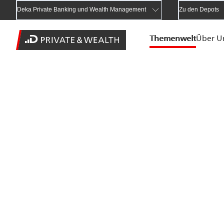
Deka Private Banking und Wealth Management
Zu den Depots
Themenwelt
Über U